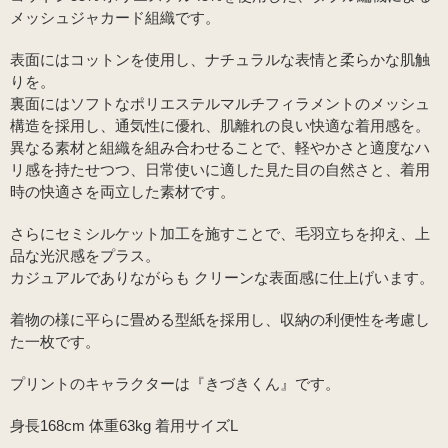
メッシュジャカード組織です。
表面にはコットンを使用し、ナチュラルな表情と柔らかな肌触
りを。
裏面にはソフトなポリエステルマルチフィラメントのメッシュ
構造を採用し、通気性に優れ、肌離れの良い快適な着用感を。
異なる素材と組織を組み合わせることで、軽やかさと適度なハ
リ感を持たせつつ、日常使いに適した見た目の自然さと、着用
時の快適さを両立した素材です。
さらにセミシルケット加工を施すことで、毛羽立ちを抑え、上
品な光沢感をプラス。
カジュアルでありながらも クリーンな表面感に仕上げいます。
着物の様に平らに畳める型紙を採用し、収納の利便性を考慮し
た一枚です。
プリントのキャラクターは『きづきくん』です。
身長168cm 体重63kg 着用サイズL