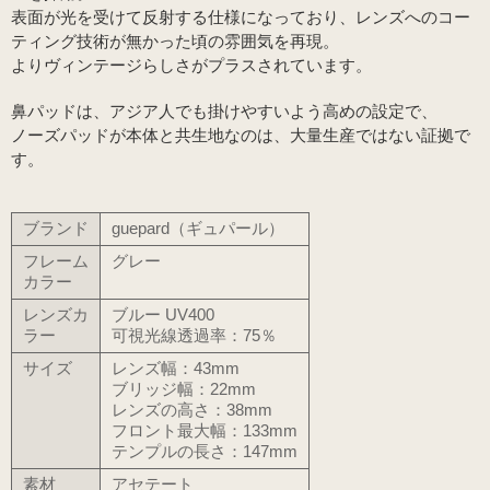
表面が光を受けて反射する仕様になっており、レンズへのコー
ティング技術が無かった頃の雰囲気を再現。
よりヴィンテージらしさがプラスされています。
鼻パッドは、アジア人でも掛けやすいよう高めの設定で、
ノーズパッドが本体と共生地なのは、大量生産ではない証拠で
す。
ブランド
guepard（ギュパール）
フレーム
グレー
カラー
レンズカ
ブルー UV400
ラー
可視光線透過率：75％
サイズ
レンズ幅：43mm
ブリッジ幅：22mm
レンズの高さ：38mm
フロント最大幅：133mm
テンプルの長さ：147mm
素材
アセテート