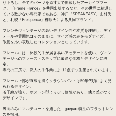
り下ろし、全てのパーツを原寸大で掲載したアーカイブブッ
ク、『Frame France』を共同出版するなど、その世界に精通し
ている数少ない専門家でもある、神戸『SPEAKEASY』山村氏
と、札幌『Fre'quence』柳原氏による共同ブランド。
フレンチヴィンテージの高いデザイン性や本質を理解し、ディ
テールや雰囲気はそのままに、サイズ感のみをモダナイズ。
敬意を払い表現したコレクションとなっています。
フレームには、比較的手が届き易いアセテートを使い、ヴィン
テージへのファーストステップに最適な価格とデザインに設
定。
専門の工房で、職人の手作業により1点ずつ生産されています。
フレーム上部が直線を描くクラウンパントは50年代頃によく見
られるデザイン。
若干線が強く、ボストン型より少し個性があり、他と差がつく
デザインです。
裏面のみにマルチコートを施した、guepard特注のフラットレン
ズを採用。