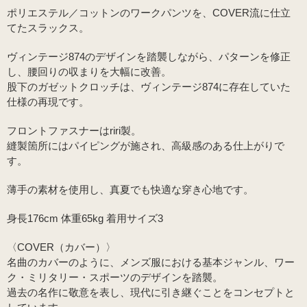
ポリエステル／コットンのワークパンツを、COVER流に仕立
てたスラックス。
ヴィンテージ874のデザインを踏襲しながら、パターンを修正
し、腰回りの収まりを大幅に改善。
股下のガゼットクロッチは、ヴィンテージ874に存在していた
仕様の再現です。
フロントファスナーはriri製。
縫製箇所にはパイピングが施され、高級感のある仕上がりで
す。
薄手の素材を使用し、真夏でも快適な穿き心地です。
身長176cm 体重65kg 着用サイズ3
〈COVER（カバー）〉
名曲のカバーのように、メンズ服における基本ジャンル、ワー
ク・ミリタリー・スポーツのデザインを踏襲。
過去の名作に敬意を表し、現代に引き継ぐことをコンセプトと