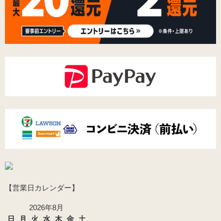
【営業日カレンダー】
2026年8月
日
月
火
水
木
金
土