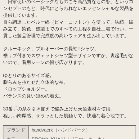
「日常使いのベーシックなものこそ高品質なものを」というコ
ンセプトのもと、時代にとらわれないエッセンシャルな製品を
提供しています。
自ら調達したペルー綿（ピマ・コットン）を使って、紡績、編
み立て、染色、縫製までのすべての工程を自社工場で行い、一
貫した製品管理で完成度の高いウェアを生み出しています。
クルーネック、プルオーバーの長袖Tシャツ。
裾リブ付きでスウェットシャツ型デザインですが、裏起毛がな
いので、着用シーンの幅が広がります。
ゆとりのあるサイズ感。
膨らみを持たせた立体的な袖。
ドロップショルダー。
バランスの良い短めの着丈。
30番手の糸を引き揃えで編み上げた天竺素材を使用。
程よい肉厚感、サラッとした肌触りで、快適な着心地です。
ブランド
handvaerk（ハンドバーク）