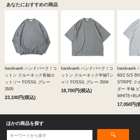
あなたにおすすめの商品
handvaerk ハンドバーク / コ
handvaerk ハンドバーク / コ
handvaer
ットン クルーネック長袖カ
ットン クルーネック半袖Tシ
60/2 S/S BI
ットソー FOSSIL グレー
ャツ FOSSIL グレー 3504
STRIPE 
3505
ダー 半袖 
18,700円(税込)
WHITE×BLA
23,100円(税込)
17,050円(
ほかの商品を探す
🔍