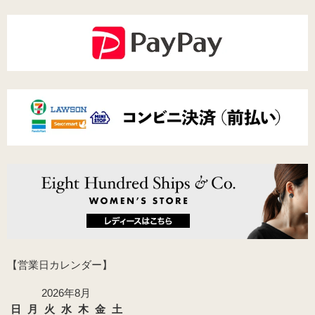
【営業日カレンダー】
2026年8月
日
月
火
水
木
金
土