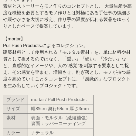
素材とストーリーをモノ作りのコンセプトとし、 大量生産や高
度な機械を必要とするモノ作りとは対極にある手仕事の繊細さ
や緩やかさを大切に考え、作り手の温度が伝わる製品をゆっく
りとしたペースで提案しています。
【mortar】
Pull Push Products.によるコレクション。
建築材料として使用される「モルタル素材」を、単に材料や材
質として捉えるのではなく、「重い」「硬い」「冷たい」な
ど、直感的なイメージや、人の”感覚”を刺激する要素として捉
え、その感覚を歪ませ、増幅させ、削ぎ落とし、モノが持つ感
度を高めていくことをコンセプトに、「感覚的」なプロダクト
を生み出していくプロジェクトです。
ブランド
mortar / Pull Push Products.
サイズ
幅89cm 奥行59cm 厚さ3mm
素材
表面：モルタル（繊維補強）
裏面：ラバーコーティング
カラー
ナチュラル