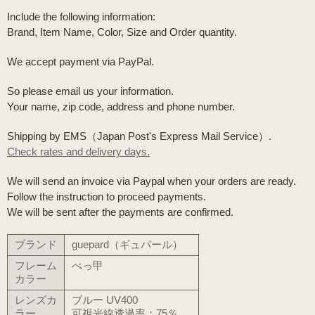
Include the following information:
Brand, Item Name, Color, Size and Order quantity.
We accept payment via PayPal.
So please email us your information.
Your name, zip code, address and phone number.
Shipping by EMS（Japan Post's Express Mail Service）.
Check rates and delivery days.
We will send an invoice via Paypal when your orders are ready.
Follow the instruction to proceed payments.
We will be sent after the payments are confirmed.
ブランド
guepard（ギュパール）
フレーム
べっ甲
カラー
レンズカ
ブルー UV400
ラー
可視光線透過率：75％