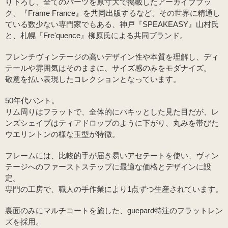
り下ろし、全てのパーツを原寸大で掲載したアーカイブブッ
ク、『Frame France』を共同出版するなど、その世界に精通し
ている数少ない専門家でもある、神戸『SPEAKEASY』山村氏
と、札幌『Fre'quence』柳原氏による共同ブランド。
フレンチヴィンテージの高いデザイン性や本質を理解し、ディ
テールや雰囲気はそのままに、サイズ感のみをモダナイズ。
敬意を払い表現したコレクションとなっています。
50年代パント。
リム周りはフラットで、全体的にパキッとした見た目だが、レ
ンズシェイプはティアドロップのように下がり、丸みを帯びた
ウエリントンの様な玉型が特徴。
フレームには、比較的手が届き易いアセテートを使い、ヴィン
テージへのファーストステップに最適な価格とデザインに設
定。
専門の工房で、職人の手作業により1点ずつ生産されています。
裏面のみにマルチコートを施した、guepard特注のフラットレン
ズを採用。