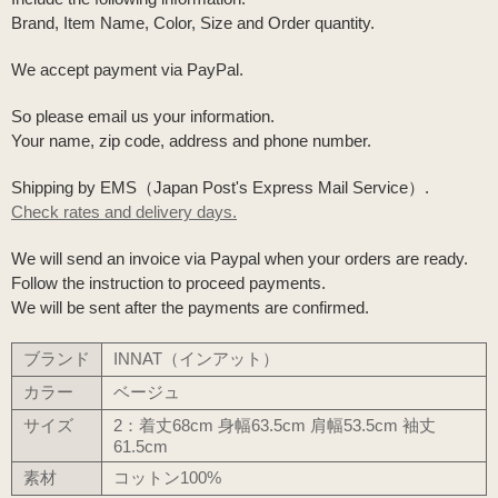
Brand, Item Name, Color, Size and Order quantity.
We accept payment via PayPal.
So please email us your information.
Your name, zip code, address and phone number.
Shipping by EMS（Japan Post's Express Mail Service）.
Check rates and delivery days.
We will send an invoice via Paypal when your orders are ready.
Follow the instruction to proceed payments.
We will be sent after the payments are confirmed.
ブランド
INNAT（インアット）
カラー
ベージュ
サイズ
2：着丈68cm 身幅63.5cm 肩幅53.5cm 袖丈
61.5cm
素材
コットン100%