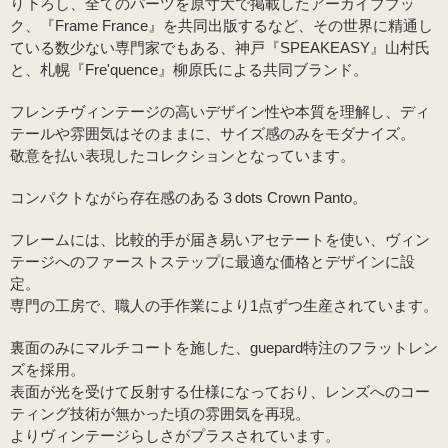
り下ろし、全てのパーツを原寸大で掲載したアーカイブブッ
ク、『Frame France』を共同出版するなど、その世界に精通し
ている数少ない専門家でもある、神戸『SPEAKEASY』山村氏
と、札幌『Fre'quence』柳原氏による共同ブランド。
フレンチヴィンテージの高いデザイン性や本質を理解し、ディ
テールや雰囲気はそのままに、サイズ感のみをモダナイズ。
敬意を払い表現したコレクションとなっています。
コンパクトながら存在感のある３dots Crown Panto。
フレームには、比較的手が届き易いアセテートを使い、ヴィン
テージへのファーストステップに最適な価格とデザインに設
定。
専門の工房で、職人の手作業により1点ずつ生産されています。
裏面のみにマルチコートを施した、guepard特注のフラットレン
ズを採用。
表面が光を受けて反射する仕様になっており、レンズへのコー
ティング技術が無かった頃の雰囲気を再現。
よりヴィンテージらしさがプラスされています。