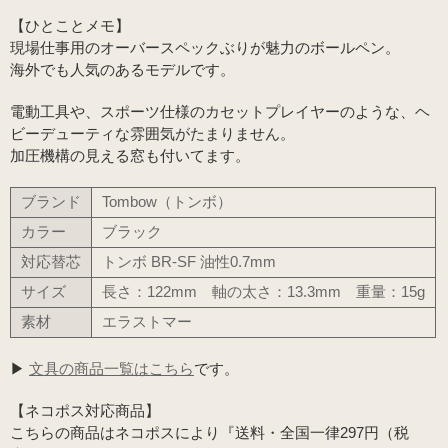
【ひとことメモ】
現場仕事用のオーバースペックぶりが魅力のボールペン。
海外でも人気のあるモデルです。
電動工具や、スポーツ仕様のカセットプレイヤーのような、ヘ
ビーデューティな雰囲気がたまりません。
加圧機構の見える窓も付いてます。
ブランド
Tombow（トンボ）
カラー
ブラック
対応替芯
トンボ BR-SF 油性0.7mm
サイズ
長さ：122mm 軸の太さ：13.3mm 重量：15g
素材
エラストマー
▶
文具の商品一覧はこちら
です。
【ネコポス対応商品】
こちらの商品はネコポスにより『送料・全国一律297円（税