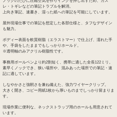
ノックのたびに圧縮空気を作りインクを押し出すため、カス
レ・トギレなどの筆記トラブルを解消。
上向き筆記、速書き、湿った紙への筆記を可能にしています。
屋外現場仕事での筆記を想定した各部仕様と、タフなデザイン
も魅力。
ボディー表面を軟質樹脂（エラストマー）で仕上げ、濡れた手
や、手袋をしたままでもしっかりホールド。
※透明軸のみアクリル樹脂性です。
事務用ボールペンより約2割短く、携帯に適した全長122ミリ。
素早くノックでき、狭い場所や、混みあった場所での筆記・速
記に適しています。
しなやかさと強靭さを兼ね備えた、強力ワイヤークリップ。
大きく開き、コピー用紙1枚から厚いものまでしっかり留まりま
す。
現場作業に便利な、ネックストラップ用のホールも用意されて
います。