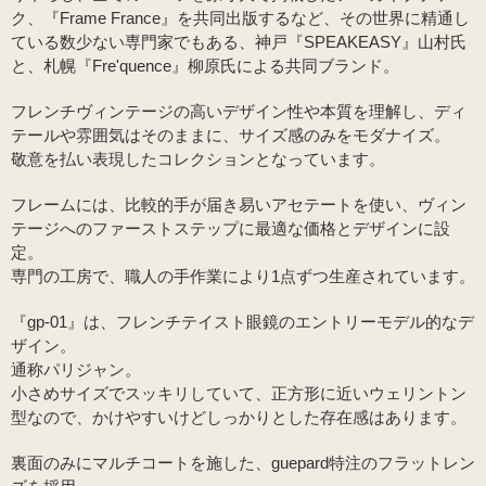
ク、『Frame France』を共同出版するなど、その世界に精通し
ている数少ない専門家でもある、神戸『SPEAKEASY』山村氏
と、札幌『Fre'quence』柳原氏による共同ブランド。
フレンチヴィンテージの高いデザイン性や本質を理解し、ディ
テールや雰囲気はそのままに、サイズ感のみをモダナイズ。
敬意を払い表現したコレクションとなっています。
フレームには、比較的手が届き易いアセテートを使い、ヴィン
テージへのファーストステップに最適な価格とデザインに設
定。
専門の工房で、職人の手作業により1点ずつ生産されています。
『gp-01』は、フレンチテイスト眼鏡のエントリーモデル的なデ
ザイン。
通称パリジャン。
小さめサイズでスッキリしていて、正方形に近いウェリントン
型なので、かけやすいけどしっかりとした存在感はあります。
裏面のみにマルチコートを施した、guepard特注のフラットレン