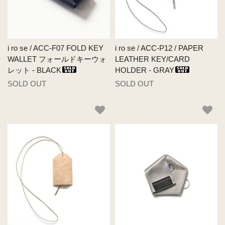
i ro se / ACC-F07 FOLD KEY
i ro se / ACC-P12 / PAPER
WALLET フォールドキーウォ
LEATHER KEY/CARD
レット - BLACK
HOLDER - GRAY
SOLD OUT
SOLD OUT